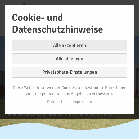
Cookie- und
Datenschutzhinweise
Alle akzeptieren
Alle ablehnen
Privatsphäre-Einstellungen
Diese Webseite verwendet Cookies, um bestimmte Funktionen
Das Tagebau-
zu ermöglichen und das Angebot zu verbessern.
Datenschutz
Impressum
Wasserwerk Wanlo