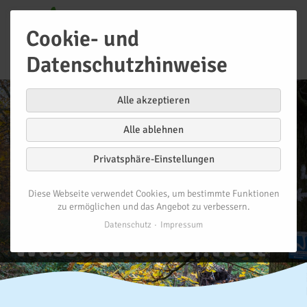
Cookie- und
Datenschutzhinweise
Alle akzeptieren
Alle ablehnen
Premium-
Privatsphäre-Einstellungen
Wanderwege
Diese Webseite verwendet Cookies, um bestimmte Funktionen
der
zu ermöglichen und das Angebot zu verbessern.
Datenschutz
Impressum
Wasser.Wander.Welt