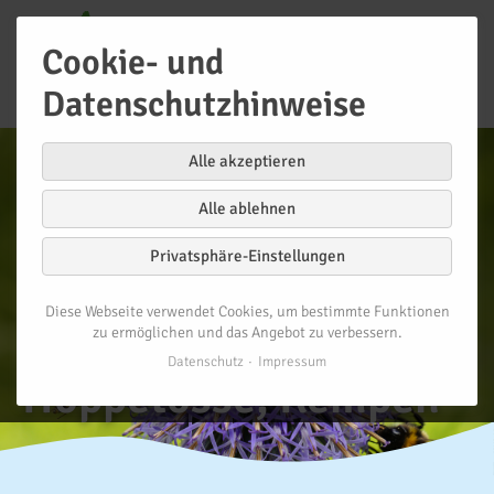
Cookie- und
Datenschutzhinweise
Alle akzeptieren
Alle ablehnen
Privatsphäre-Einstellungen
Diese Webseite verwendet Cookies, um bestimmte Funktionen
Naturpark-Kita
zu ermöglichen und das Angebot zu verbessern.
Datenschutz
Impressum
Hoppetosse, Kempen