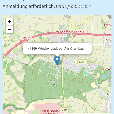
Anmeldung erforderlich: 0151/65521857
+
−
×
41169 Mönchengladbach Am Kirschbaum