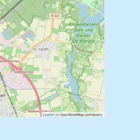
Leaflet
| © OpenStreetMap contributors