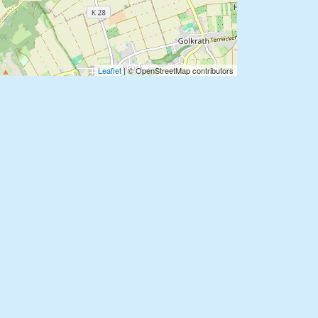
Leaflet
| © OpenStreetMap contributors