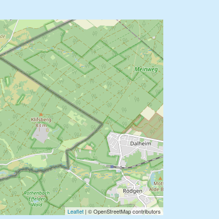
Leaflet
| © OpenStreetMap contributors