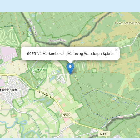
×
6075 NL-Herkenbosch, Meinweg Wanderparkplatz